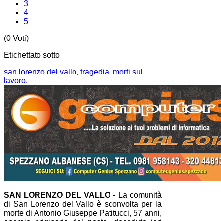
3
4
5
(0 Voti)
Etichettato sotto
san lorenzo del vallo,
tragedia,
morti sul
lavoro,
SAN LORENZO DEL VALLO -
La comunità
di San Lorenzo del Vallo è sconvolta per la
morte di Antonio Giuseppe Patitucci, 57 anni,