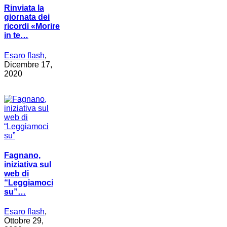
Rinviata la
giornata dei
ricordi «Morire
in te…
Esaro flash
,
Dicembre 17,
2020
Fagnano,
iniziativa sul
web di
“Leggiamoci
su”…
Esaro flash
,
Ottobre 29,