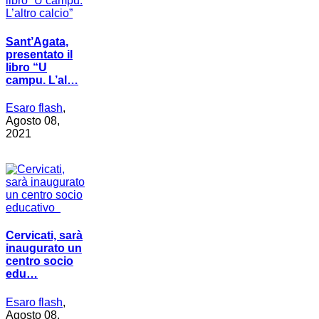
Sant’Agata,
presentato il
libro “U
campu. L’al…
Esaro flash
,
Agosto 08,
2021
Cervicati, sarà
inaugurato un
centro socio
edu…
Esaro flash
,
Agosto 08,