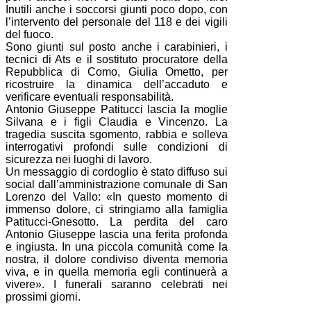
Inutili anche i soccorsi giunti poco dopo, con
l’intervento del personale del 118 e dei vigili
del fuoco.
Sono giunti sul posto anche i carabinieri, i
tecnici di Ats e il sostituto procuratore della
Repubblica di Como, Giulia Ometto, per
ricostruire la dinamica dell’accaduto e
verificare eventuali responsabilità.
Antonio Giuseppe Patitucci lascia la moglie
Silvana e i figli Claudia e Vincenzo. La
tragedia suscita sgomento, rabbia e solleva
interrogativi profondi sulle condizioni di
sicurezza nei luoghi di lavoro.
Un messaggio di cordoglio è stato diffuso sui
social dall’amministrazione comunale di San
Lorenzo del Vallo: «In questo momento di
immenso dolore, ci stringiamo alla famiglia
Patitucci-Gnesotto. La perdita del caro
Antonio Giuseppe lascia una ferita profonda
e ingiusta. In una piccola comunità come la
nostra, il dolore condiviso diventa memoria
viva, e in quella memoria egli continuerà a
vivere». I funerali saranno celebrati nei
prossimi giorni.