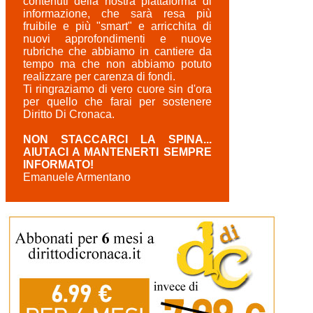
contenuti della nostra piattaforma di
informazione, che sarà resa più
fruibile e più "smart" e arricchita di
nuovi approfondimenti e nuove
rubriche che abbiamo in cantiere da
tempo ma che non abbiamo potuto
realizzare per carenza di fondi.
Ti ringraziamo di vero cuore sin d'ora
per quello che farai per sostenere
Diritto Di Cronaca.
NON STACCARCI LA SPINA...
AIUTACI A MANTENERTI SEMPRE
INFORMATO!
Emanuele Armentano