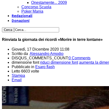
Onestamente... 2009
Concorso Scuola
Poker Mania
Redazionali
Donazioni
Rinviata la giornata dei ricordi «Morire in terre lontane»
Giovedì, 17 Dicembre 2020 11:08
Scritto da
Alessandro Amodio
DISQUS_COMMENTS_COUNT:
0 Comments
dimensione font
riduci dimensione font
aumenta la dimen
Pubblicato in
Esaro flash
Letto 6603 volte
Stampa
Email