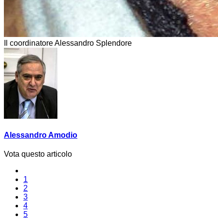
Il coordinatore Alessandro Splendore
Alessandro Amodio
Vota questo articolo
1
2
3
4
5