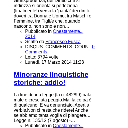
Giurisprudenza, del Diritto che si
indirizza si orienta si perfeziona
(finalmente!) verso la ‘parità’ dei diritti-
doveri tra Donna e Uomo, tra Maschi e
Femmine, tra Figli/e che, quando
nascono, non sono e non…
Pubblicato in
Onestamente...
2014
Scritto da
Francesco Fusca
DISQUS_COMMENTS_COUNT:
0
Comments
Letto: 3794 volte
Lunedì, 17 Marzo 2014 11:23
Minoranze linguistiche
storiche: addio!
La fine di una legge (la n. 482/99) nata
male e cresciuta peggio.Ma, la colpa è
di qualcuno. E va denunciato. Apertis
verbis.Non ci resta che ridere! Anche
se abbiamo tanta voglia di piangere…
Legge n. 135/12 (7 agosto) -…
Pubblicato in
Onestamente...