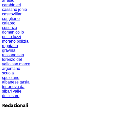
arresto
carabinieri
cassano jonio
castrovillari
corigliano
calabro
cosenza
domenico lo
polito
luzzi
morano
polizia
roggiano
gravina
rossano
san
lorenzo del
vallo
san marco
argentano
scuola
spezzano
albanese
tarsia
terranova da
sibari
valle
dell'esaro
Redazionali