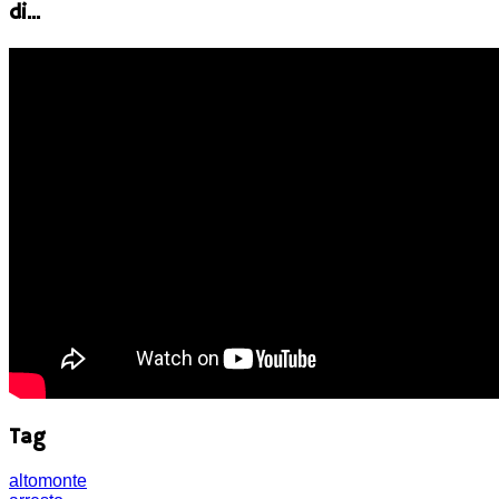
di...
Tag
altomonte