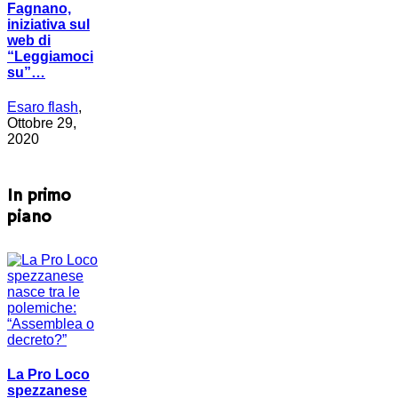
Fagnano,
iniziativa sul
web di
“Leggiamoci
su”…
Esaro flash
,
Ottobre 29,
2020
In primo
piano
La Pro Loco
spezzanese