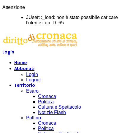
Attenzione
JUser: :_load: non è stato possibile caricare
l'utente con ID: 65
Login
Home
Abbonati
Login
Logout
Territorio
Esaro
Cronaca
Politica
Cultura e Spettacolo
Notizie Flash
Pollino
Cronaca
Politica