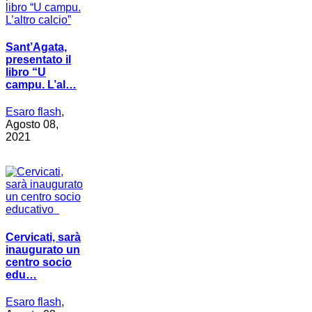
Sant’Agata,
presentato il
libro “U
campu. L’al…
Esaro flash
,
Agosto 08,
2021
Cervicati, sarà
inaugurato un
centro socio
edu…
Esaro flash
,