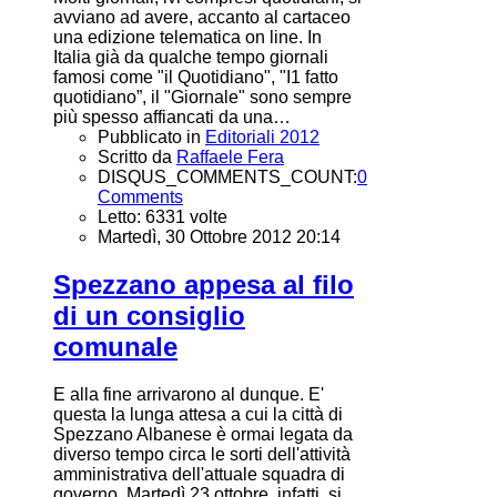
avviano ad avere, accanto al cartaceo
una edizione telematica on line. In
Italia già da qualche tempo giornali
famosi come "il Quotidiano", "I1 fatto
quotidiano”, il "Giornale" sono sempre
più spesso affiancati da una…
Pubblicato in
Editoriali 2012
Scritto da
Raffaele Fera
DISQUS_COMMENTS_COUNT:
0
Comments
Letto: 6331 volte
Martedì, 30 Ottobre 2012 20:14
Spezzano appesa al filo
di un consiglio
comunale
E alla fine arrivarono al dunque. E'
questa la lunga attesa a cui la città di
Spezzano Albanese è ormai legata da
diverso tempo circa le sorti dell'attività
amministrativa dell'attuale squadra di
governo. Martedì 23 ottobre, infatti, si