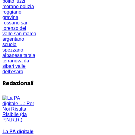
polito
luzzi
morano
polizia
roggiano
gravina
rossano
san
lorenzo del
vallo
san marco
argentano
scuola
spezzano
albanese
tarsia
terranova da
sibari
valle
dell'esaro
Redazionali
La PA digitale