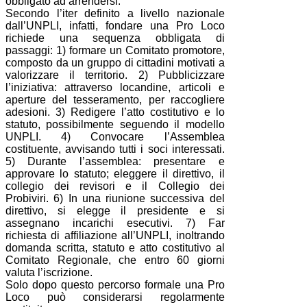
obbligato ad arrendersi.
Secondo l’iter definito a livello nazionale
dall’UNPLI, infatti, fondare una Pro Loco
richiede una sequenza obbligata di
passaggi: 1) formare un Comitato promotore,
composto da un gruppo di cittadini motivati a
valorizzare il territorio. 2) Pubblicizzare
l’iniziativa: attraverso locandine, articoli e
aperture del tesseramento, per raccogliere
adesioni. 3) Redigere l’atto costitutivo e lo
statuto, possibilmente seguendo il modello
UNPLI. 4) Convocare l’Assemblea
costituente, avvisando tutti i soci interessati.
5) Durante l’assemblea: presentare e
approvare lo statuto; eleggere il direttivo, il
collegio dei revisori e il Collegio dei
Probiviri. 6) In una riunione successiva del
direttivo, si elegge il presidente e si
assegnano incarichi esecutivi. 7) Far
richiesta di affiliazione all’UNPLI, inoltrando
domanda scritta, statuto e atto costitutivo al
Comitato Regionale, che entro 60 giorni
valuta l’iscrizione.
Solo dopo questo percorso formale una Pro
Loco può considerarsi regolarmente