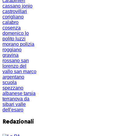
carabinieri
cassano jonio
castrovillari
corigliano
calabro
cosenza
domenico lo
polito
luzzi
morano
polizia
roggiano
gravina
rossano
san
lorenzo del
vallo
san marco
argentano
scuola
spezzano
albanese
tarsia
terranova da
sibari
valle
dell'esaro
Redazionali