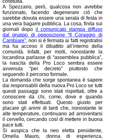
costituita.
A Spezzano, però, qualcosa non avrebbe
funzionato, facendo degenerare ciò che
sarebbe dovuta essere una serata di festa in
una vera bagarre pubblica. La cosa, finita sui
giornali dopo
il comunicato stampa diffuso
dal gruppo di opposizione “Il Coraggio di
Cambiare”
, non si è fermata ai fatti registratisi
ma ha acceso il dibattito all’interno della
comunità. Infatti, per molti, nonostante la
locandina parlasse di “assemblea pubblica”,
la nascita della Pro Loco sembra essere
avvenuta “per decreto” piuttosto che
seguendo il percorso formale.
La domanda che sorge spontanea è sapere
dai responsabili della nuova Pro Loco se tutti
questi passaggi sono stati rispettati, oltre a
conoscere da chi, come, dove e quando
sono stati effettuati. Questo giusto per
placare gli animi di tanti che, nonostante le
alte temperature, continuano ad arroventarsi
il cervello, cercando così di mettere in buona
pace tutti.
Si auspica che la neo eletta presidente,
Ornella Mauro, donna di esperienza,