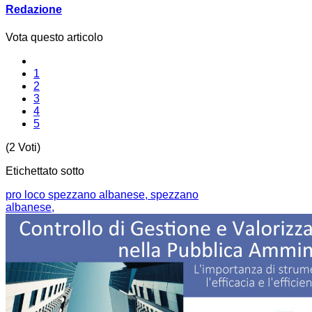
Redazione
Vota questo articolo
1
2
3
4
5
(2 Voti)
Etichettato sotto
pro loco spezzano albanese,
spezzano
albanese,