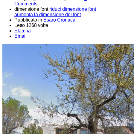
Comments
dimensione font
riduci dimensione font
aumenta la dimensione del font
Pubblicato in
Esaro Cronaca
Letto 1268 volte
Stampa
Email