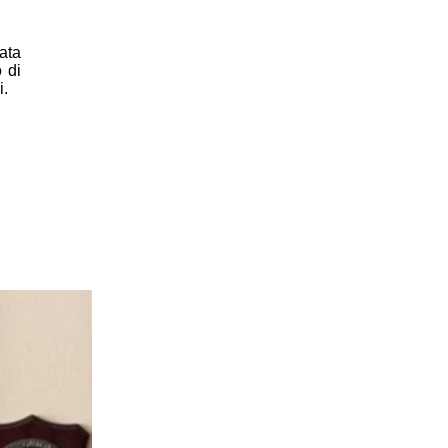
ata
 di
i.