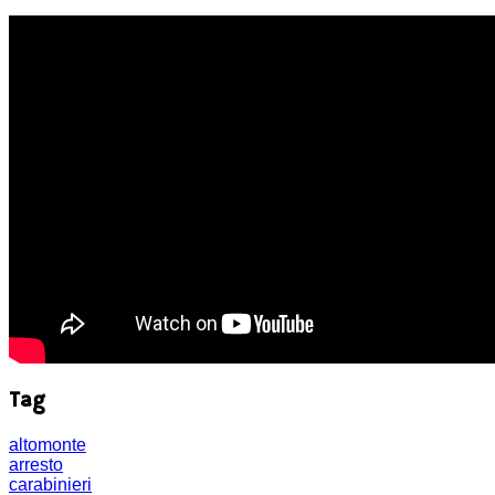
Tag
altomonte
arresto
carabinieri