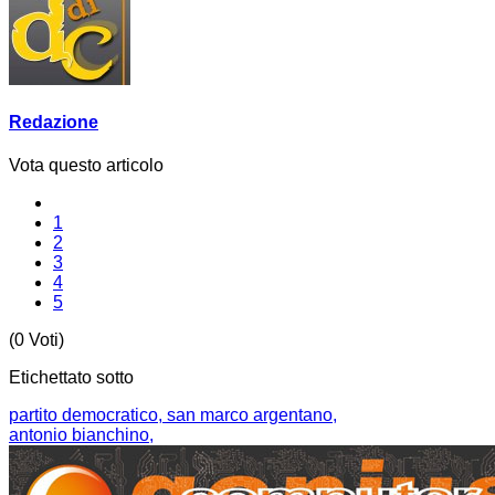
Redazione
Vota questo articolo
1
2
3
4
5
(0 Voti)
Etichettato sotto
partito democratico,
san marco argentano,
antonio bianchino,