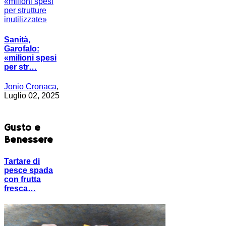
Sanità,
Garofalo:
«milioni spesi
per str…
Jonio Cronaca
,
Luglio 02, 2025
Gusto e
Benessere
Tartare di
pesce spada
con frutta
fresca…