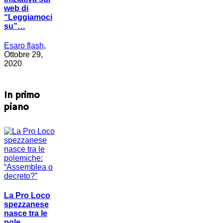
web di
“Leggiamoci
su”…
Esaro flash
,
Ottobre 29,
2020
In primo
piano
La Pro Loco
spezzanese
nasce tra le
pole…