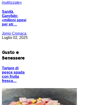
Sanità,
Garofalo:
«milioni spesi
per str…
Jonio Cronaca
,
Luglio 02, 2025
Gusto e
Benessere
Tartare di
pesce spada
con frutta
fresca…