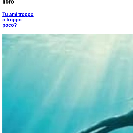
libro
Tu ami troppo
o troppo
poco?