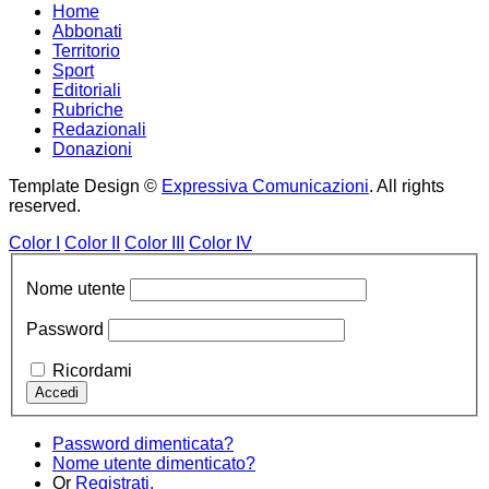
Home
Abbonati
Territorio
Sport
Editoriali
Rubriche
Redazionali
Donazioni
Template Design ©
Expressiva Comunicazioni
. All rights
reserved.
Color I
Color II
Color III
Color IV
Nome utente
Password
Ricordami
Password dimenticata?
Nome utente dimenticato?
Or
Registrati.