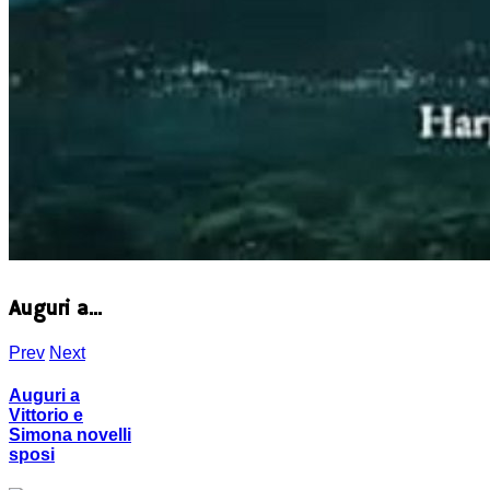
Auguri a...
Prev
Next
Auguri a
Vittorio e
Simona novelli
sposi