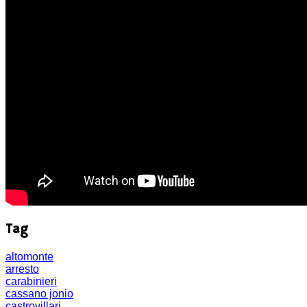
Tag
altomonte
arresto
carabinieri
cassano jonio
castrovillari