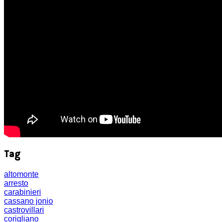
Tag
altomonte
arresto
carabinieri
cassano jonio
castrovillari
corigliano