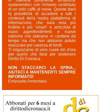
in maniera puramente simbolica:
sostenendoci con l'irrisorio contributo
di un solo caffè al mese. Questo darà
la possibilità di accedere a tutti i
contenuti della nostra piattaforma di
informazione, che sarà resa più
fruibile e più "smart" e arricchita di
nuovi approfondimenti e nuove
rubriche che abbiamo in cantiere da
tempo ma che non abbiamo potuto
realizzare per carenza di fondi.
Ti ringraziamo di vero cuore sin d'ora
per quello che farai per sostenere
Diritto Di Cronaca.
NON STACCARCI LA SPINA...
AIUTACI A MANTENERTI SEMPRE
INFORMATO!
Emanuele Armentano