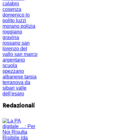
calabro
cosenza
domenico lo
polito
luzzi
morano
polizia
roggiano
gravina
rossano
san
lorenzo del
vallo
san marco
argentano
scuola
spezzano
albanese
tarsia
terranova da
sibari
valle
dell'esaro
Redazionali