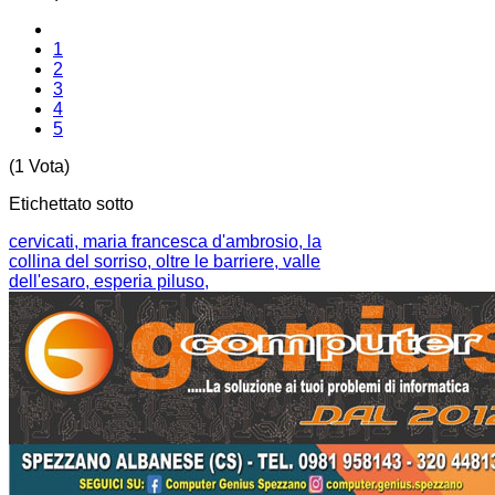
1
2
3
4
5
(1 Vota)
Etichettato sotto
cervicati,
maria francesca d'ambrosio,
la
collina del sorriso,
oltre le barriere,
valle
dell'esaro,
esperia piluso,