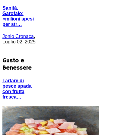
Sanità,
Garofalo:
«milioni spesi
per str…
Jonio Cronaca
,
Luglio 02, 2025
Gusto e
Benessere
Tartare di
pesce spada
con frutta
fresca…