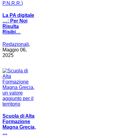
La PA digitale
…: Per Noi
Risulta
Risibi…
Redazionali
,
Maggio 06,
2025
Scuola di Alta
Formazione
Magna Grecia,
…