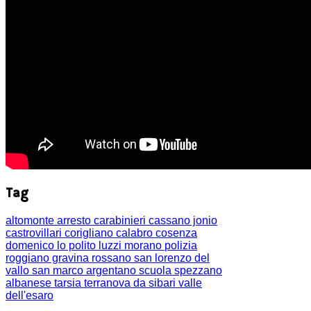
Tag
altomonte
arresto
carabinieri
cassano jonio
castrovillari
corigliano calabro
cosenza
domenico lo polito
luzzi
morano
polizia
roggiano gravina
rossano
san lorenzo del
vallo
san marco argentano
scuola
spezzano
albanese
tarsia
terranova da sibari
valle
dell'esaro