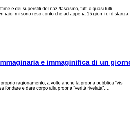
me e dei superstiti del nazi/fascismo, tutti o quasi tutti
gennaio, mi sono reso conto che ad appena 15 giorni di distanza,
a immaginaria e immaginifica di un giorn
il proprio ragionamento, a volte anche la propria pubblica “vis
ossa fondare e dare corpo alla propria “verità rivelata”.…