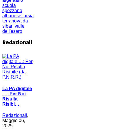
argentano
scuola
spezzano
albanese
tarsia
terranova da
sibari
valle
dell'esaro
Redazionali
La PA digitale
…: Per Noi
Risulta
Risibi…
Redazionali
,
Maggio 06,
2025