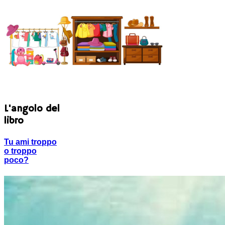
L'angolo del
libro
Tu ami troppo
o troppo
poco?