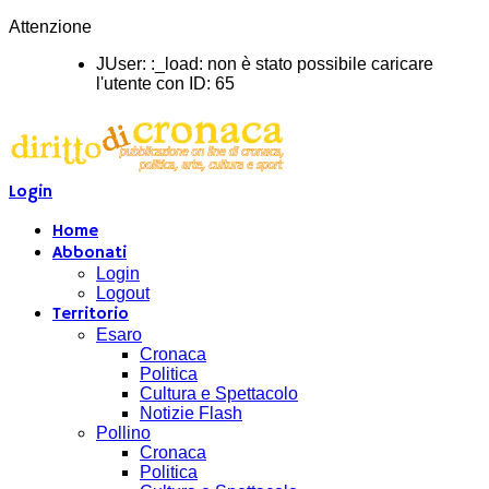
Attenzione
JUser: :_load: non è stato possibile caricare
l'utente con ID: 65
Login
Home
Abbonati
Login
Logout
Territorio
Esaro
Cronaca
Politica
Cultura e Spettacolo
Notizie Flash
Pollino
Cronaca
Politica