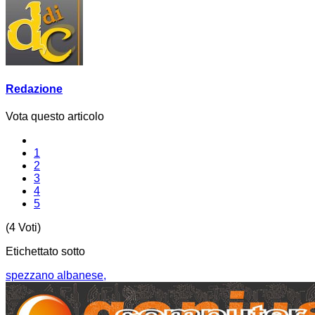
Redazione
Vota questo articolo
1
2
3
4
5
(4 Voti)
Etichettato sotto
spezzano albanese,