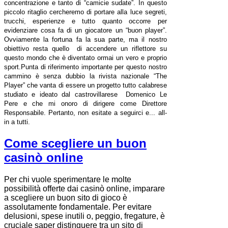
concentrazione e tanto di “camicie sudate”. In questo
piccolo ritaglio cercheremo di portare alla luce segreti,
trucchi, esperienze e tutto quanto occorre per
evidenziare cosa fa di un giocatore un “buon player”.
Ovviamente la fortuna fa la sua parte, ma il nostro
obiettivo resta quello di accendere un riflettore su
questo mondo che è diventato ormai un vero e proprio
sport.Punta di riferimento importante per questo nostro
cammino è senza dubbio la rivista nazionale “The
Player” che vanta di essere un progetto tutto calabrese
studiato e ideato dal castrovillarese Domenico Le
Pere e che mi onoro di dirigere come Direttore
Responsabile. Pertanto, non esitate a seguirci e... all-
in a tutti.
Come scegliere un buon
casinò online
Per chi vuole sperimentare le molte
possibilità offerte dai casinò online, imparare
a scegliere un buon sito di gioco è
assolutamente fondamentale. Per evitare
delusioni, spese inutili o, peggio, fregature, è
cruciale saper distinguere tra un sito di