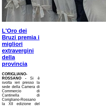
L'Oro dei
Bruzi premia i
migliori
extravergini
della
provincia
CORIGLIANO-
ROSSANO -
Si è
svolta ieri presso la
sede della Camera di
Commercio di
Cantinella di
Corigliano-Rossano
la XII edizione del