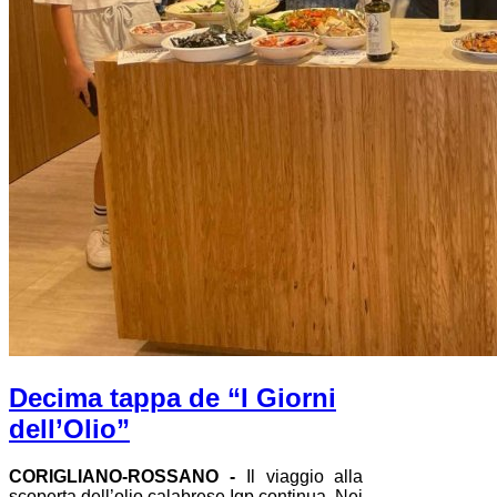
Decima tappa de “I Giorni
dell’Olio”
CORIGLIANO-ROSSANO -
Il viaggio alla
scoperta dell’olio calabrese Igp continua. Nei