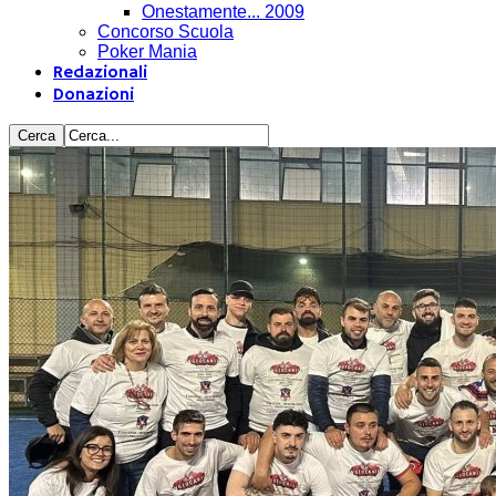
Onestamente... 2009
Concorso Scuola
Poker Mania
Redazionali
Donazioni