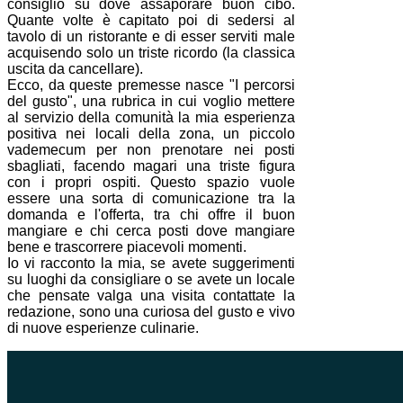
consiglio su dove assaporare buon cibo.
Quante volte è capitato poi di sedersi al
tavolo di un ristorante e di esser serviti male
acquisendo solo un triste ricordo (la classica
uscita da cancellare).
Ecco, da queste premesse nasce "I percorsi
del gusto", una rubrica in cui voglio mettere
al servizio della comunità la mia esperienza
positiva nei locali della zona, un piccolo
vademecum per non prenotare nei posti
sbagliati, facendo magari una triste figura
con i propri ospiti. Questo spazio vuole
essere una sorta di comunicazione tra la
domanda e l'offerta, tra chi offre il buon
mangiare e chi cerca posti dove mangiare
bene e trascorrere piacevoli momenti.
Io vi racconto la mia, se avete suggerimenti
su luoghi da consigliare o se avete un locale
che pensate valga una visita contattate la
redazione, sono una curiosa del gusto e vivo
di nuove esperienze culinarie.