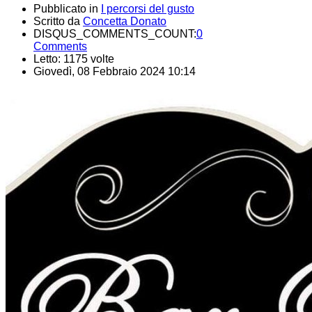
Pubblicato in
I percorsi del gusto
Scritto da
Concetta Donato
DISQUS_COMMENTS_COUNT:
0
Comments
Letto: 1175 volte
Giovedì, 08 Febbraio 2024 10:14