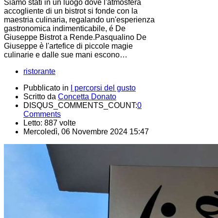
Siamo stati in un luogo dove l'atmosfera
accogliente di un bistrot si fonde con la
maestria culinaria, regalando un'esperienza
gastronomica indimenticabile, é De
Giuseppe Bistrot a Rende.Pasqualino De
Giuseppe è l'artefice di piccole magie
culinarie e dalle sue mani escono…
ristorante
Pubblicato in
I percorsi del gusto
Scritto da
Concetta Donato
DISQUS_COMMENTS_COUNT:
0
Comments
Letto: 887 volte
Mercoledì, 06 Novembre 2024 15:47