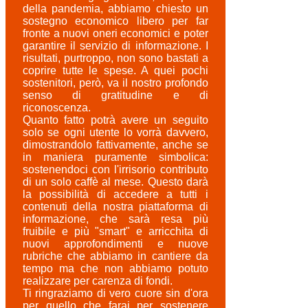
della pandemia, abbiamo chiesto un
sostegno economico libero per far
fronte a nuovi oneri economici e poter
garantire il servizio di informazione. I
risultati, purtroppo, non sono bastati a
coprire tutte le spese. A quei pochi
sostenitori, però, va il nostro profondo
senso di gratitudine e di
riconoscenza.
Quanto fatto potrà avere un seguito
solo se ogni utente lo vorrà davvero,
dimostrandolo fattivamente, anche se
in maniera puramente simbolica:
sostenendoci con l'irrisorio contributo
di un solo caffè al mese. Questo darà
la possibilità di accedere a tutti i
contenuti della nostra piattaforma di
informazione, che sarà resa più
fruibile e più "smart" e arricchita di
nuovi approfondimenti e nuove
rubriche che abbiamo in cantiere da
tempo ma che non abbiamo potuto
realizzare per carenza di fondi.
Ti ringraziamo di vero cuore sin d'ora
per quello che farai per sostenere