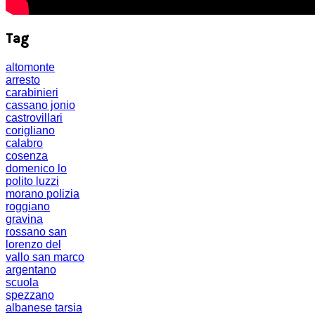
Tag
altomonte
arresto
carabinieri
cassano jonio
castrovillari
corigliano
calabro
cosenza
domenico lo
polito
luzzi
morano
polizia
roggiano
gravina
rossano
san
lorenzo del
vallo
san marco
argentano
scuola
spezzano
albanese
tarsia