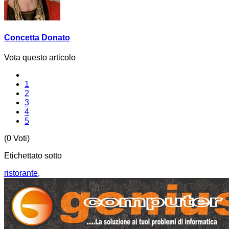
Concetta Donato
Vota questo articolo
1
2
3
4
5
(0 Voti)
Etichettato sotto
ristorante,