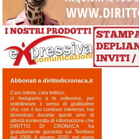
Abbonati a dirittodicronaca.it
Caro lettore, cara lettrice,
ci rivolgiamo a te sottovoce, per
sottolineare il senso di gratitudine
che, con il tuo continuo interesse, hai
dimostrato durante questi anni di
attività ininterrotta di informazione che
DIRITTO DI CRONACA ha
gratuitamente garantito sul Territorio
dal 2009. A giugno 2020, nel pieno