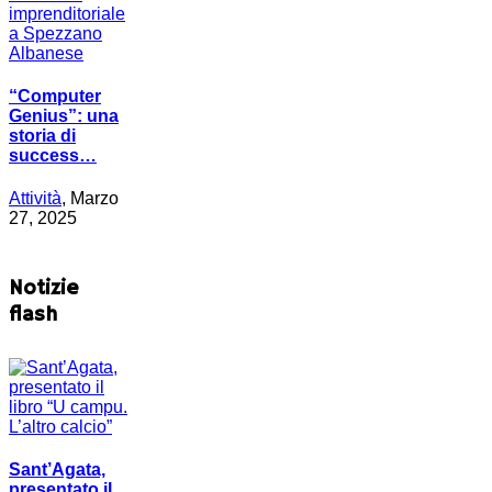
“Computer
Genius”: una
storia di
success…
Attività
, Marzo
27, 2025
Notizie
flash
Sant’Agata,
presentato il