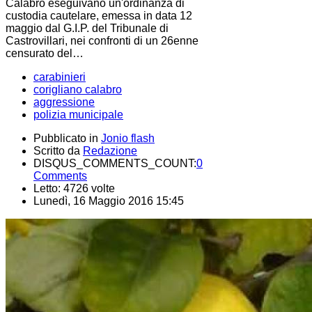
Calabro eseguivano un'ordinanza di
custodia cautelare, emessa in data 12
maggio dal G.I.P. del Tribunale di
Castrovillari, nei confronti di un 26enne
censurato del…
carabinieri
corigliano calabro
aggressione
polizia municipale
Pubblicato in
Jonio flash
Scritto da
Redazione
DISQUS_COMMENTS_COUNT:
0
Comments
Letto: 4726 volte
Lunedì, 16 Maggio 2016 15:45