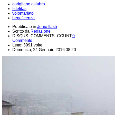
corigliano calabro
fidelitas
volontariato
beneficenza
Pubblicato in
Jonio flash
Scritto da
Redazione
DISQUS_COMMENTS_COUNT:
0
Comments
Letto: 3991 volte
Domenica, 24 Gennaio 2016 08:20