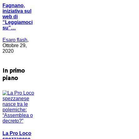
Fagnano,
iniziativa sul
web di
“Leggiamoci
su”…
Esaro flash
,
Ottobre 29,
2020
In primo
piano
La Pro Loco
spezzanese