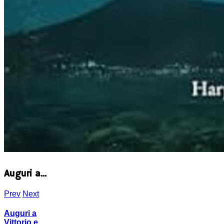
Auguri a...
Prev
Next
Auguri a
Vittorio e