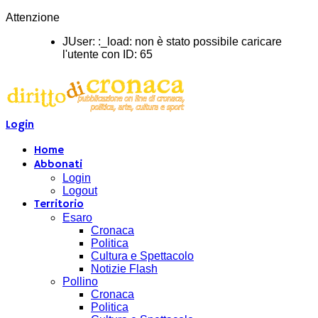
Attenzione
JUser: :_load: non è stato possibile caricare
l'utente con ID: 65
Login
Home
Abbonati
Login
Logout
Territorio
Esaro
Cronaca
Politica
Cultura e Spettacolo
Notizie Flash
Pollino
Cronaca
Politica