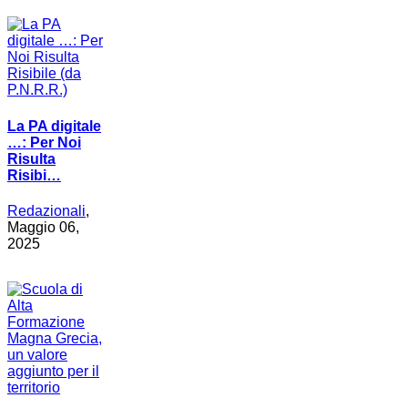
La PA digitale
…: Per Noi
Risulta
Risibi…
Redazionali
,
Maggio 06,
2025