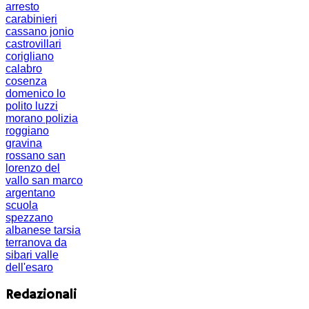
arresto
carabinieri
cassano jonio
castrovillari
corigliano
calabro
cosenza
domenico lo
polito
luzzi
morano
polizia
roggiano
gravina
rossano
san
lorenzo del
vallo
san marco
argentano
scuola
spezzano
albanese
tarsia
terranova da
sibari
valle
dell'esaro
Redazionali