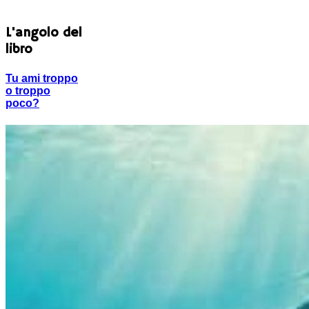
L'angolo del
libro
Tu ami troppo
o troppo
poco?