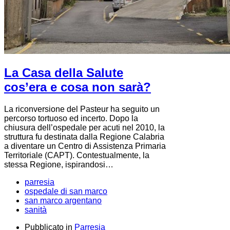
La Casa della Salute
cos’era e cosa non sarà?
La riconversione del Pasteur ha seguito un
percorso tortuoso ed incerto. Dopo la
chiusura dell’ospedale per acuti nel 2010, la
struttura fu destinata dalla Regione Calabria
a diventare un Centro di Assistenza Primaria
Territoriale (CAPT). Contestualmente, la
stessa Regione, ispirandosi…
parresia
ospedale di san marco
san marco argentano
sanità
Pubblicato in
Parresia