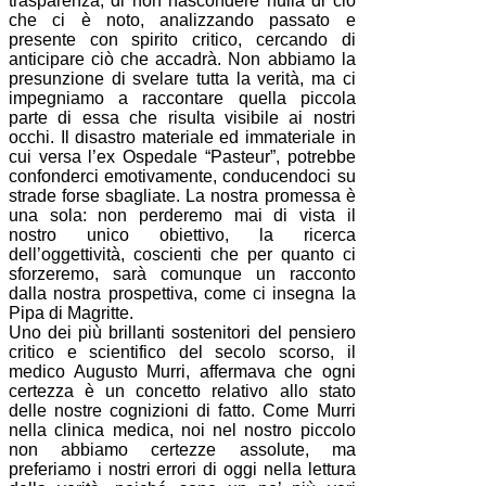
trasparenza, di non nascondere nulla di ciò
che ci è noto, analizzando passato e
presente con spirito critico, cercando di
anticipare ciò che accadrà. Non abbiamo la
presunzione di svelare tutta la verità, ma ci
impegniamo a raccontare quella piccola
parte di essa che risulta visibile ai nostri
occhi. Il disastro materiale ed immateriale in
cui versa l’ex Ospedale “Pasteur”, potrebbe
confonderci emotivamente, conducendoci su
strade forse sbagliate. La nostra promessa è
una sola: non perderemo mai di vista il
nostro unico obiettivo, la ricerca
dell’oggettività, coscienti che per quanto ci
sforzeremo, sarà comunque un racconto
dalla nostra prospettiva, come ci insegna la
Pipa di Magritte.
Uno dei più brillanti sostenitori del pensiero
critico e scientifico del secolo scorso, il
medico Augusto Murri, affermava che ogni
certezza è un concetto relativo allo stato
delle nostre cognizioni di fatto. Come Murri
nella clinica medica, noi nel nostro piccolo
non abbiamo certezze assolute, ma
preferiamo i nostri errori di oggi nella lettura