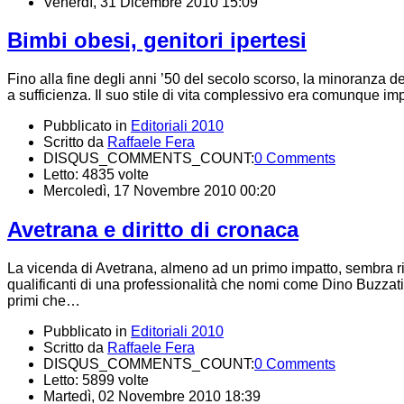
Venerdì, 31 Dicembre 2010 15:09
Bimbi obesi, genitori ipertesi
Fino alla fine degli anni ’50 del secolo scorso, la minoranza d
a sufficienza. Il suo stile di vita complessivo era comunque im
Pubblicato in
Editoriali 2010
Scritto da
Raffaele Fera
DISQUS_COMMENTS_COUNT:
0 Comments
Letto: 4835 volte
Mercoledì, 17 Novembre 2010 00:20
Avetrana e diritto di cronaca
La vicenda di Avetrana, almeno ad un primo impatto, sembra rivest
qualificanti di una professionalità che nomi come Dino Buzzati
primi che…
Pubblicato in
Editoriali 2010
Scritto da
Raffaele Fera
DISQUS_COMMENTS_COUNT:
0 Comments
Letto: 5899 volte
Martedì, 02 Novembre 2010 18:39