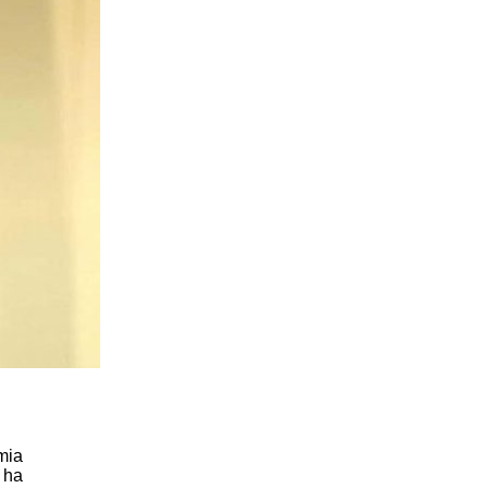
mia
 ha