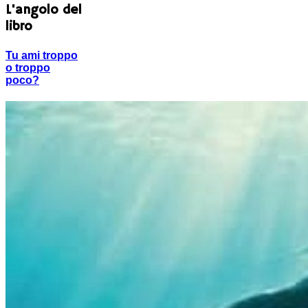
L'angolo del
libro
Tu ami troppo
o troppo
poco?