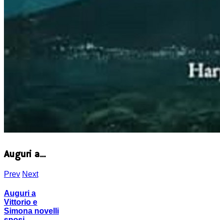
Auguri a...
Prev
Next
Auguri a
Vittorio e
Simona novelli
sposi