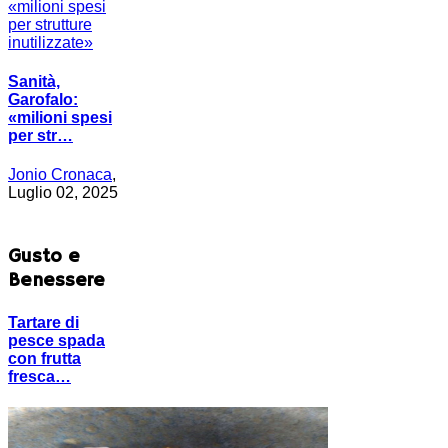
Sanità,
Garofalo:
«milioni spesi
per str…
Jonio Cronaca
,
Luglio 02, 2025
Gusto e
Benessere
Tartare di
pesce spada
con frutta
fresca…