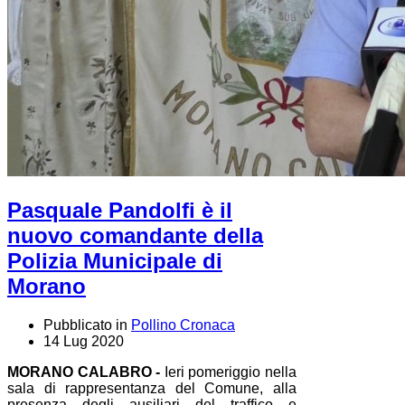
Pasquale Pandolfi è il
nuovo comandante della
Polizia Municipale di
Morano
Pubblicato in
Pollino Cronaca
14 Lug 2020
MORANO CALABRO -
Ieri pomeriggio nella
sala di rappresentanza del Comune, alla
presenza degli ausiliari del traffico e