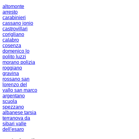
altomonte
arresto
carabinieri
cassano jonio
castrovillari
corigliano
calabro
cosenza
domenico lo
polito
luzzi
morano
polizia
roggiano
gravina
rossano
san
lorenzo del
vallo
san marco
argentano
scuola
spezzano
albanese
tarsia
terranova da
sibari
valle
dell'esaro