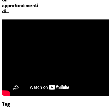
Gli
approfondimenti
di...
Tag