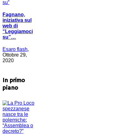
Fagnano,
iniziativa sul
web di
“Leggiamoci
su”…
Esaro flash
,
Ottobre 29,
2020
In primo
piano