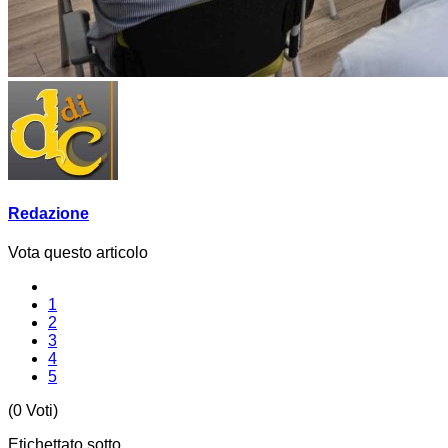
Redazione
Vota questo articolo
1
2
3
4
5
(0 Voti)
Etichettato sotto