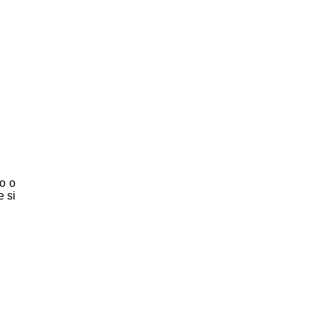
no o
e si