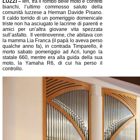
LUZZI –
Ieri, tra il rombo delle moto e confetti
bianchi, l’ultimo commosso saluto della
comunità luzzese a Herman Davide Pisano.
Il caldo torrido di un pomeriggio domenicale
triste non ha asciugato le lacrime di parenti e
amici per un’altra giovane vita spezzata
sull’asfalto. Il ventinovenne, che abitava con
la mamma Lia Franca (il papà lo aveva perso
qualche anno fa), in contrada Timparello, è
morto sabato pomeriggio ad Acri, lungo la
statale 660, mentre era alla guida della sua
moto, la Yamaha R6, di cui ha perso il
controllo.