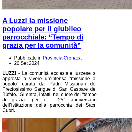
A Luzzi la missione
popolare per il giubileo
parrocchiale: “Tempo di
grazia per la comunità”
Pubblicato in
Provincia Cronaca
20 Set 2024
LUZZI -
La comunità ecclesiale luzzese si
appresta a vivere un’intensa “missione al
popolo” curata dai Padri Missionari del
Preziosissimo Sangue di San Gaspare del
Bufalo. Si entra, infatti, nel cuore del “tempo
di grazia” per il 25° anniversario
dell’istituzione della parrocchia dei Sacri
Cuori.