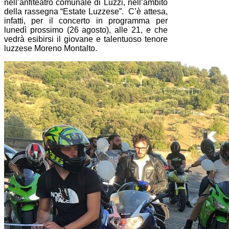
nell’anfiteatro comunale di Luzzi, nell’ambito
della rassegna “Estate Luzzese”. C’è attesa,
infatti, per il concerto in programma per
lunedì prossimo (26 agosto), alle 21, e che
vedrà esibirsi il giovane e talentuoso tenore
luzzese Moreno Montalto.