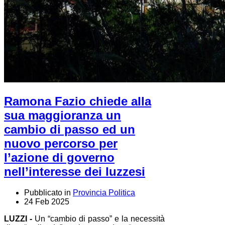
Ramona Fazio chiede alla
sua maggioranza un
cambio di passo ed un
nuovo percorso per
l’azione di governo
nell’interesse dei luzzesi
Pubblicato in
Provincia Politica
24 Feb 2025
LUZZI -
Un “cambio di passo” e la necessità