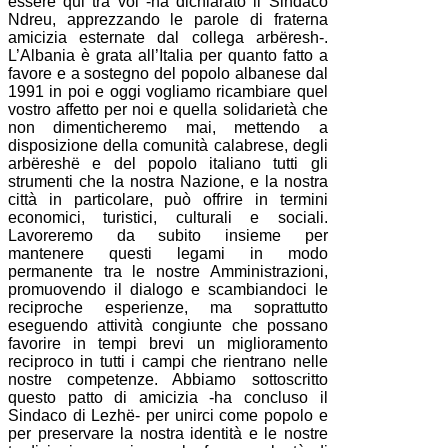
essere qui tra voi -ha dichiarato il Sindaco
Ndreu, apprezzando le parole di fraterna
amicizia esternate dal collega arbëresh-.
L’Albania è grata all’Italia per quanto fatto a
favore e a sostegno del popolo albanese dal
1991 in poi e oggi vogliamo ricambiare quel
vostro affetto per noi e quella solidarietà che
non dimenticheremo mai, mettendo a
disposizione della comunità calabrese, degli
arbëreshë e del popolo italiano tutti gli
strumenti che la nostra Nazione, e la nostra
città in particolare, può offrire in termini
economici, turistici, culturali e sociali.
Lavoreremo da subito insieme per
mantenere questi legami in modo
permanente tra le nostre Amministrazioni,
promuovendo il dialogo e scambiandoci le
reciproche esperienze, ma soprattutto
eseguendo attività congiunte che possano
favorire in tempi brevi un miglioramento
reciproco in tutti i campi che rientrano nelle
nostre competenze. Abbiamo sottoscritto
questo patto di amicizia -ha concluso il
Sindaco di Lezhë- per unirci come popolo e
per preservare la nostra identità e le nostre