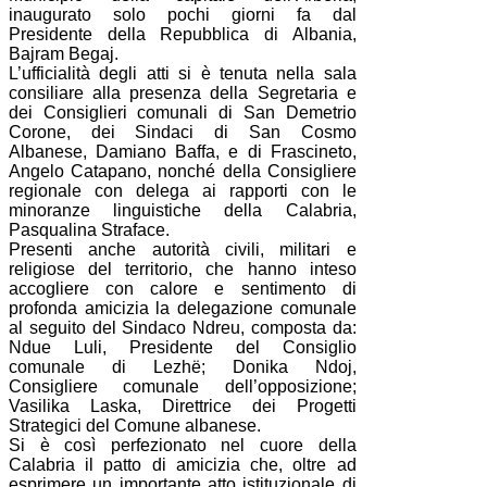
inaugurato solo pochi giorni fa dal
Presidente della Repubblica di Albania,
Bajram Begaj.
L’ufficialità degli atti si è tenuta nella sala
consiliare alla presenza della Segretaria e
dei Consiglieri comunali di San Demetrio
Corone, dei Sindaci di San Cosmo
Albanese, Damiano Baffa, e di Frascineto,
Angelo Catapano, nonché della Consigliere
regionale con delega ai rapporti con le
minoranze linguistiche della Calabria,
Pasqualina Straface.
Presenti anche autorità civili, militari e
religiose del territorio, che hanno inteso
accogliere con calore e sentimento di
profonda amicizia la delegazione comunale
al seguito del Sindaco Ndreu, composta da:
Ndue Luli, Presidente del Consiglio
comunale di Lezhë; Donika Ndoj,
Consigliere comunale dell’opposizione;
Vasilika Laska, Direttrice dei Progetti
Strategici del Comune albanese.
Si è così perfezionato nel cuore della
Calabria il patto di amicizia che, oltre ad
esprimere un importante atto istituzionale di