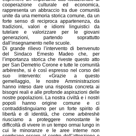
cooperazione culturale ed economica,
rappresenta un abbraccio tra due comunità
unite da una memoria storica comune, da un
forte senso di reciproca appartenenza, da
tradizioni, valori e idiomi linguistici da
tutelare e valorizzare per le giovani
generazioni, partendo soprattutto
dall’insegnamento nelle scuole.
Di grande rilievo l’intervento di benvenuto
del Sindaco Ernesto Madeo che, per
l’importanza storica che riveste questo atto
per San Demetrio Corone e tutte le comunità
arbëreshe, si è così espresso nel corso del
suo intervento: «Grazie a questo
gemellaggio, le nostre Amministrazioni
hanno inteso dare una risposta concreta ai
bisogni reali e alle profonde aspirazioni delle
nostre popolazioni. La nostra civiltà e i nostri
popoli hanno origine comune e ci
contraddistinguiamo per un forte spirito di
libertà e di identità, che come arbëreshë
riusciamo a proteggere nonostante le
difficoltà di vivere in un tempo ormai lungo in
cui le minoranze e le aree interne non
sembrano essere al centro dell’attenzione e