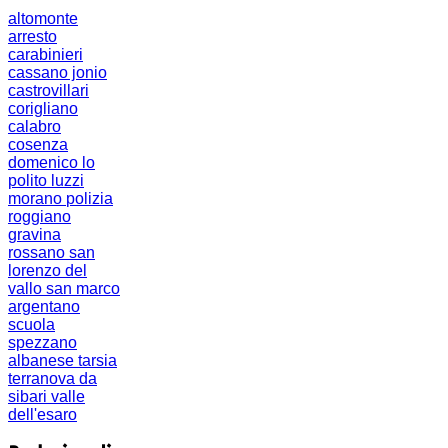
altomonte
arresto
carabinieri
cassano jonio
castrovillari
corigliano
calabro
cosenza
domenico lo
polito
luzzi
morano
polizia
roggiano
gravina
rossano
san
lorenzo del
vallo
san marco
argentano
scuola
spezzano
albanese
tarsia
terranova da
sibari
valle
dell'esaro