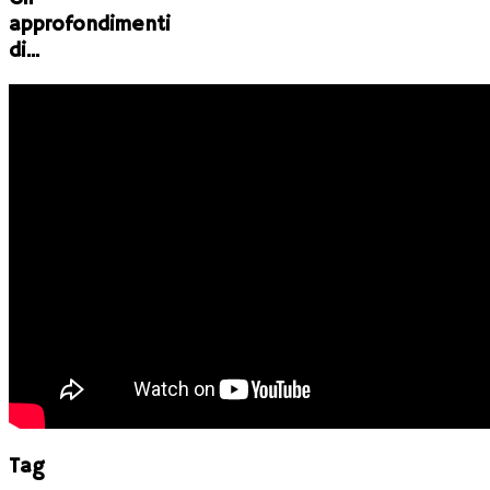
approfondimenti
di...
Tag