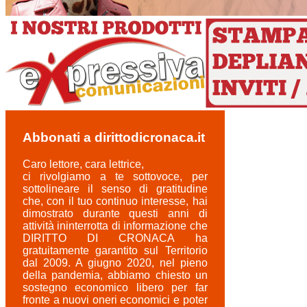
Abbonati a dirittodicronaca.it
Caro lettore, cara lettrice,
ci rivolgiamo a te sottovoce, per
sottolineare il senso di gratitudine
che, con il tuo continuo interesse, hai
dimostrato durante questi anni di
attività ininterrotta di informazione che
DIRITTO DI CRONACA ha
gratuitamente garantito sul Territorio
dal 2009. A giugno 2020, nel pieno
della pandemia, abbiamo chiesto un
sostegno economico libero per far
fronte a nuovi oneri economici e poter