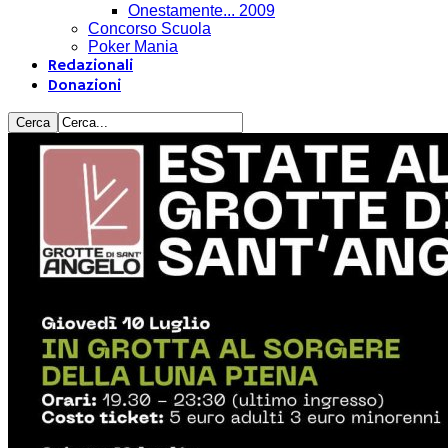
Onestamente... 2009
Concorso Scuola
Poker Mania
Redazionali
Donazioni