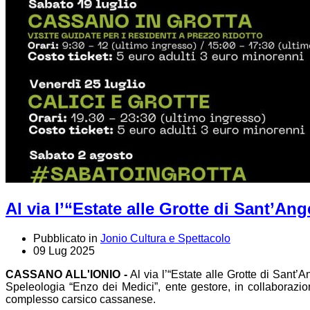
Al via l’“Estate alle Grotte di Sant’Ang
Pubblicato in
Jonio Cultura e Spettacolo
09 Lug 2025
CASSANO ALL'IONIO -
Al via l’“Estate alle Grotte di Sant’A
Speleologia “Enzo dei Medici”, ente gestore, in collaborazio
complesso carsico cassanese.