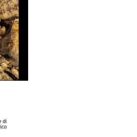
e di
rico